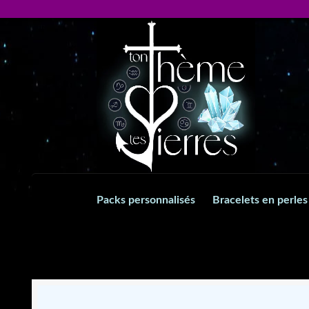
Aller
Aller
à
au
la
contenu
navigation
Packs personnalisés
Bracelets en perles