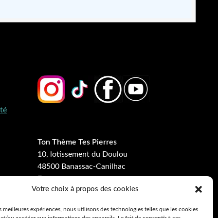
ité
Ton Thème Tes Pierres
10, lotissement du Doulou
48500 Banassac-Canilhac
France
Votre choix à propos des cookies
Ton bracelet en pierres
es meilleures expériences, nous utilisons des technologies telles que les cookies
naturelles personnalisé en