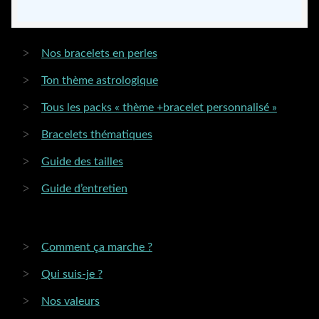
options
peuvent
être
Nos bracelets en perles
choisies
Ton thème astrologique
sur
la
Tous les packs « thème +bracelet personnalisé »
page
Bracelets thématiques
du
produit
Guide des tailles
Guide d’entretien
Comment ça marche ?
Qui suis-je ?
Nos valeurs