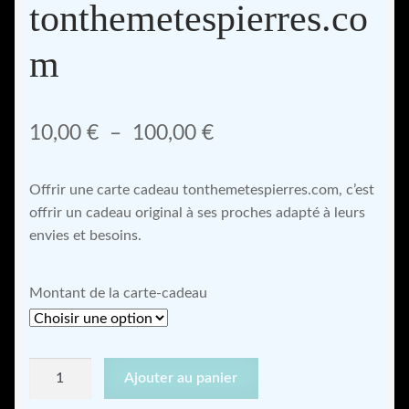
tonthemetespierres.co
m
Plage
10,00
€
–
100,00
€
de
Offrir une carte cadeau tonthemetespierres.com, c’est
prix :
offrir un cadeau original à ses proches adapté à leurs
10,00 €
envies et besoins.
à
Montant de la carte-cadeau
100,00 €
quantité
Ajouter au panier
de