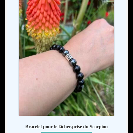
de
prix :
23,00
à
25,00
Bracelet pour le lâcher-prise du Scorpion