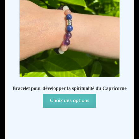
page
du
produit
Bracelet pour développer la spiritualité du Capricorne
Ce
Choix des options
produit
a
plusieurs
variations.
Les