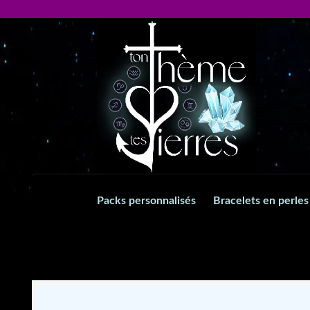
Aller
Aller
à
au
la
contenu
navigation
Packs personnalisés
Bracelets en perles