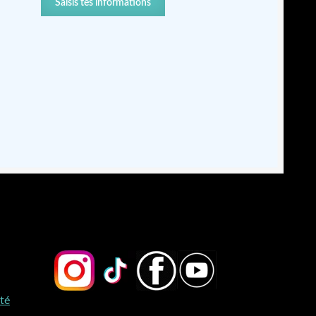
Saisis tes informations
ité