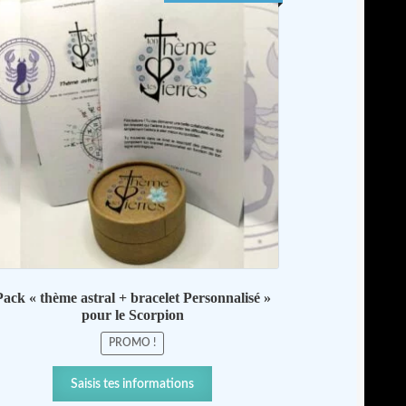
de
options
prix :
peuvent
54,00 €
être
à
choisies
59,00 €
sur
la
page
du
produit
Pack « thème astral + bracelet Personnalisé »
pour le Scorpion
PROMO !
Ce
Saisis tes informations
produit