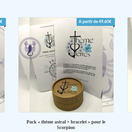
a
plusieurs
variations.
0€
A partir de 49.60€
Les
options
peuvent
être
choisies
sur
la
page
du
produit
Pack « thème astral + bracelet » pour le
Scorpion