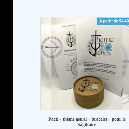
Les
options
peuvent
A partir de 54.4
être
choisies
sur
la
page
du
produit
Pack « thème astral + bracelet » pour le
Sagittaire