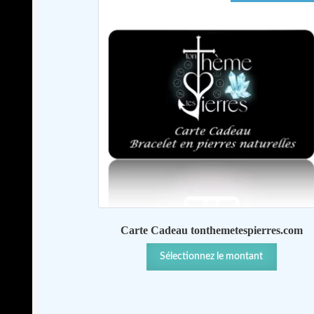
Carte Cadeau tonthemetespierres.com
Ce
Sélectionnez le montant
produit
a
plusieur
variation