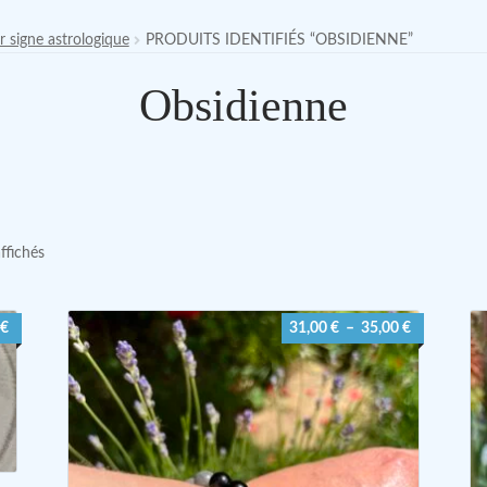
r signe astrologique
PRODUITS IDENTIFIÉS “OBSIDIENNE”
Obsidienne
affichés
Plage
€
31,00
€
–
35,00
€
de
prix :
31,00 €
à
35,00 €