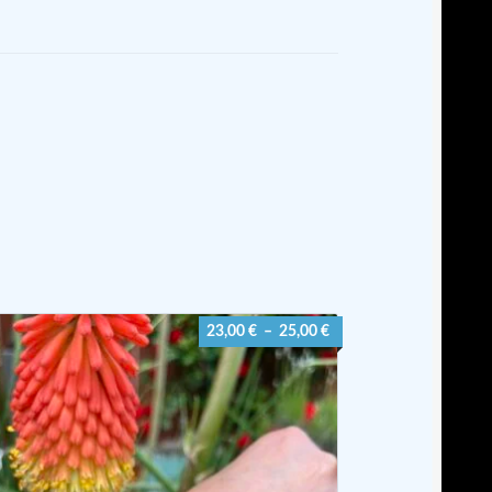
Plage
23,00
€
–
25,00
€
de
prix :
23,00 €
à
25,00 €