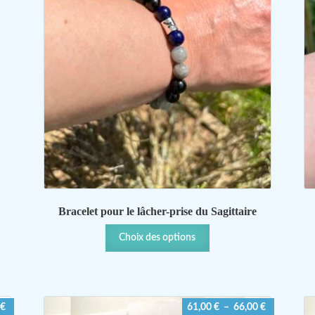
Bracelet pour le lâcher-prise du Sagittaire
Ce
Choix des options
produit
a
plusieurs
variations.
Plage
Plage
€
61,00
€
–
66,00
€
Les