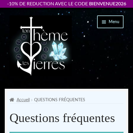
-10% DE REDUCTION AVEC LE CODE
BIENVENUE2026
Aller
Aller
Menu
à
au
la
contenu
navigation
Packs « thème +bracelet personnalisé »
Ouvrir
Bracelets par signe astrologique
Accueil
QUESTIONS FRÉQUENTES
le
menu
Questions fréquentes
Accessoires
enfant
Ton thème astrologique