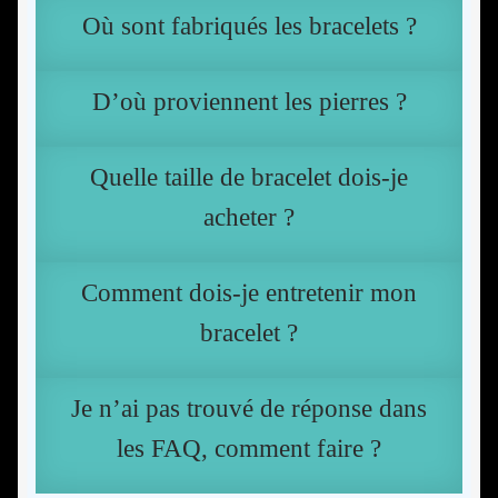
Où sont fabriqués les bracelets ?
Les pierres naturelles
D’où proviennent les pierres ?
Comment ça marche ?
Guide d’entretien de ton bracelet
Quelle taille de bracelet dois-je
acheter ?
Guide des tailles
Comment dois-je entretenir mon
Contact
bracelet ?
Mon compte
Je n’ai pas trouvé de réponse dans
les FAQ, comment faire ?