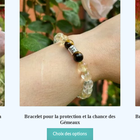
à
à
31,00 €
35,00 €
a
Bracelet pour la protection et la chance des
Br
Gémeaux
Ce
Choix des options
produit