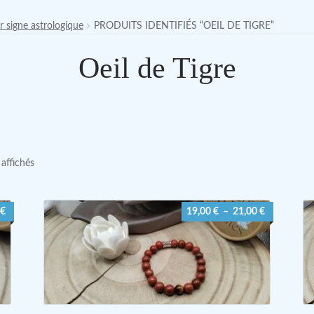
r signe astrologique
PRODUITS IDENTIFIÉS “OEIL DE TIGRE”
Oeil de Tigre
 affichés
Plage
Plage
€
19,00
€
–
21,00
€
de
de
prix :
prix :
18,00 €
19,00 €
à
à
22,00 €
21,00 €