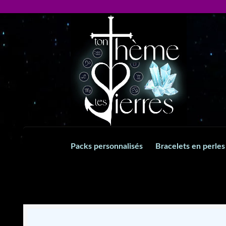
Aller
Aller
à
au
la
contenu
navigation
Packs personnalisés
Bracelets en perles