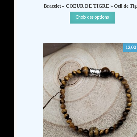
Bracelet « COEUR DE TIGRE » Oeil de Tig
Ce
Choix des options
produit
a
plusieurs
variations.
12,00
Les
options
peuvent
être
choisies
sur
la
page
du
produit