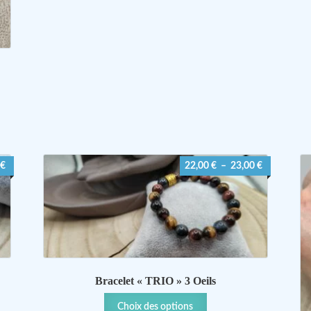
Plage
€
22,00
€
–
23,00
€
de
prix :
22,00 €
à
23,00 €
Bracelet « TRIO » 3 Oeils
Ce
Choix des options