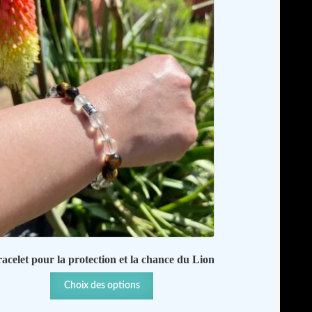
à
choisies
43,00 €
sur
la
page
du
produit
acelet pour la protection et la chance du Lion
Ce
Choix des options
produit
a