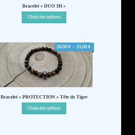
Bracelet « DUO 3H »
Ce
Choix des options
produit
a
plusieurs
variations.
Plage
20,00
€
–
21,00
€
Les
de
options
prix :
peuvent
20,00 €
être
à
choisies
21,00 €
sur
la
page
Bracelet « PROTECTION » Tête de Tigre
du
Ce
produit
Choix des options
produit
a
plusieurs
variations.