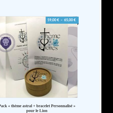
plusieurs
variations.
Les
Plage
59,00
€
–
65,00
€
options
de
peuvent
prix :
être
59,00 €
choisies
à
sur
65,00 €
la
page
du
produit
Pack « thème astral + bracelet Personnalisé »
pour le Lion