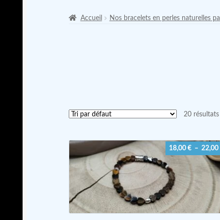
Accueil
Nos bracelets en perles naturelles pa
20 résultats
18,00
€
–
22,00