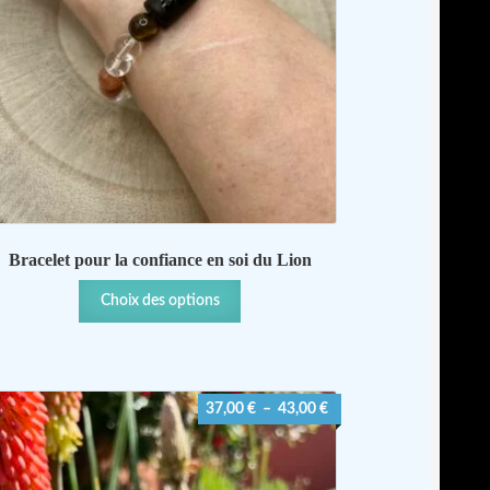
Bracelet pour la confiance en soi du Lion
Ce
Choix des options
produit
a
plusieurs
variations.
Plage
37,00
€
–
43,00
€
Les
de
options
prix :
peuvent
37,00 €
être