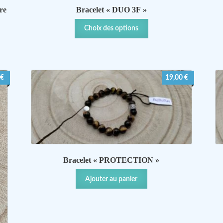
re
Bracelet « DUO 3F »
Ce
Choix des options
produit
a
plusieurs
variations.
€
19,00
€
Les
options
peuvent
être
choisies
sur
la
page
Bracelet « PROTECTION »
du
produit
Ajouter au panier