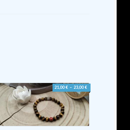
Plage
21,00
€
–
23,00
€
de
prix :
21,00 €
à
23,00 €