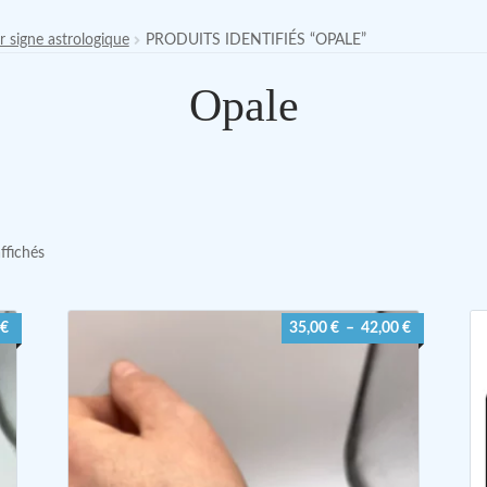
r signe astrologique
PRODUITS IDENTIFIÉS “OPALE”
Opale
affichés
Plage
Plage
€
35,00
€
–
42,00
€
de
de
prix :
prix :
33,00 €
35,00 €
à
à
40,00 €
42,00 €