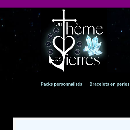
Aller
Aller
à
au
la
contenu
navigation
Packs personnalisés
Bracelets en perles