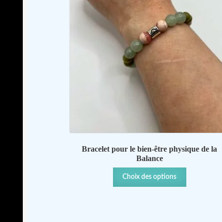
Bracelet pour le bien-être physique de la
Balance
Ce
Choix des options
produit
a
plusieurs
variations.