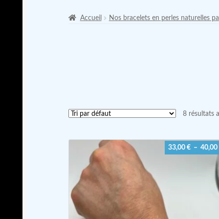
Accueil
Nos bracelets en perles naturelles pa
8 résultats 
33,00
€
–
40,00