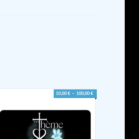
Plage
10,00
€
–
100,00
€
de
prix :
10,00 €
à
100,00 €