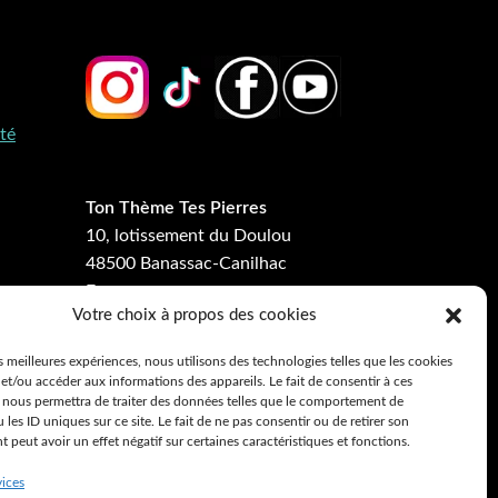
ité
Ton Thème Tes Pierres
10, lotissement du Doulou
48500 Banassac-Canilhac
France
Votre choix à propos des cookies
Ton bracelet en pierres
es meilleures expériences, nous utilisons des technologies telles que les cookies
naturelles personnalisé en
et/ou accéder aux informations des appareils. Le fait de consentir à ces
fonction de ton thème astral
 nous permettra de traiter des données telles que le comportement de
 les ID uniques sur ce site. Le fait de ne pas consentir ou de retirer son
peut avoir un effet négatif sur certaines caractéristiques et fonctions.
vices