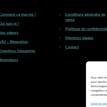
Comment ça marche ?
Conditions générales de
vente
Qui suis-je ?
Politique de confidential
Nos valeurs
Mentions légales
SAV – Réparation
Contact
Questions fréquentes
Revendeurs
Pour offrir l
pour stocker 
technologies
navigation ou
consentement 
Gérer les ser