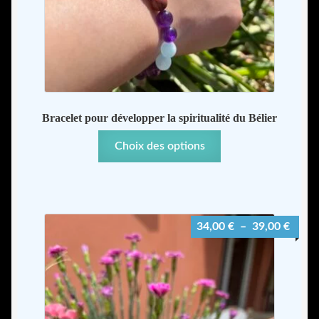
Bracelet pour développer la spiritualité du Bélier
Ce
Choix des options
produit
a
plusieurs
variations.
Plage
34,00
€
–
39,00
€
Les
de
options
prix :
peuvent
34,00
être
à
choisies
39,00
sur