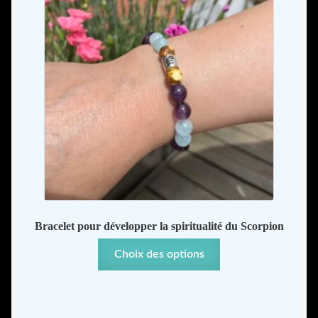
la
page
du
produit
Bracelet pour développer la spiritualité du Scorpion
Ce
Choix des options
produit
a
plusieurs
variations.