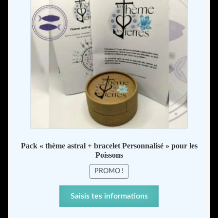
prix :
peuvent
54,00
être
à
choisies
58,00
sur
la
page
du
produit
Pack « thème astral + bracelet Personnalisé » pour les
Poissons
PROMO !
Ce
Saisis tes informations
produit
a