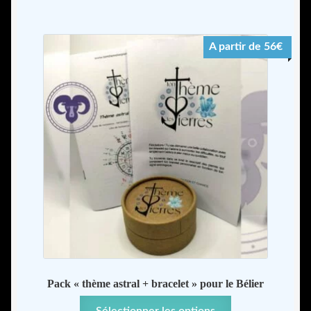
plusieurs
variations.
A partir de 56€
Les
options
peuvent
être
choisies
sur
la
page
du
produit
Pack « thème astral + bracelet » pour le Bélier