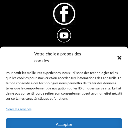
Votre choix à propos des
cookies
Ton Thème Tes Pierres
10, lotissement du Doulou
Pour offrir les meilleures expériences, nous utilisons des technologies telles
que les cookies pour stocker et/ou accéder aux informations des appareils. Le
48500 Banassac-Canilhac
fait de consentir à ces technologies nous permettra de traiter des données
France
telles que le comportement de navigation ou les ID uniques sur ce site. Le fait
de ne pas consentir ou de retirer son consentement peut avoir un effet négatif
sur certaines caractéristiques et fonctions.
Ton bracelet en pierres naturelles personnalisé en
fonction de ton thème astral
Gérer les services
Accepter