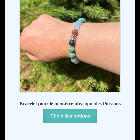
38,00
sur
la
page
du
produit
Bracelet pour le bien-être physique des Poissons
Ce
Choix des options
produit
a
plusieurs