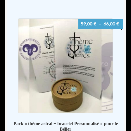
a
plusieurs
variations.
Plage
59,00
€
–
66,00
€
Les
de
options
prix :
peuvent
59,00
être
à
choisies
66,00
sur
la
page
du
produit
Pack « thème astral + bracelet Personnalisé » pour le
Bélier