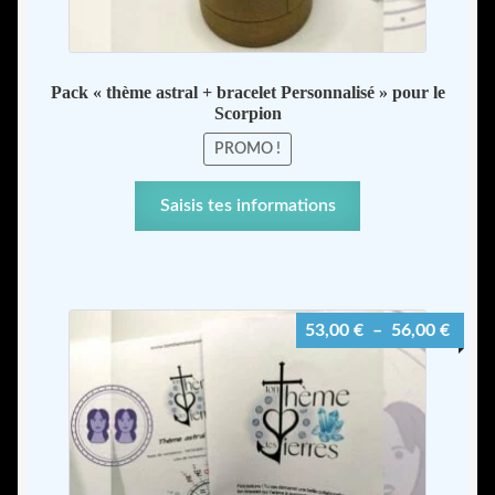
Pack « thème astral + bracelet Personnalisé » pour le
Scorpion
PROMO !
Ce
Saisis tes informations
produit
a
plusieurs
variations.
Plage
53,00
€
–
56,00
€
Les
de
options
prix :
peuvent
53,00
être
à
choisies
56,00
sur