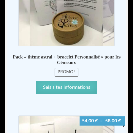
la
page
du
produit
Pack « thème astral + bracelet Personnalisé » pour les
Gémeaux
PROMO !
Ce
Saisis tes informations
produit
a
plusieurs
variations.
Plage
54,00
€
–
58,00
€
Les
de
options