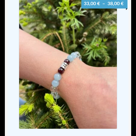
Plage
33,00
€
–
38,00
€
de
prix :
33,00
à
38,00