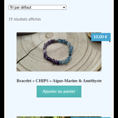
Les pierres naturelles
19 résultats affichés
Comment ça marche ?
10,00
€
Guide d’entretien de ton bracelet
Guide des tailles
Contact
Bracelet « CHIPS » Aigue-Marine & Améthyste
Mon compte
Ajouter au panier