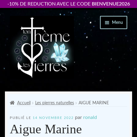
-10% DE REDUCTION AVEC LE CODE
BIENVENUE2026
Aller
Aller
Menu
à
au
la
contenu
navigation
Packs « thème +bracelet personnalisé »
Ouvrir
Bracelets par signe astrologique
Accueil
Les pierres naturelles
AIGUE MARINE
le
menu
par
ronald
PUBLIÉ LE
14 NOVEMBRE 2022
Accessoires
enfant
Aigue Marine
Ton thème astrologique