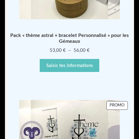
Pack « thème astral + bracelet Personnalisé » pour les
Gémeaux
Plage
53,00
€
–
56,00
€
de
prix :
Saisis tes informations
53,00 €
à
56,00 €
PRODU
PROMO
EN
PROMO