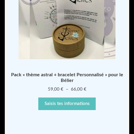
Pack « thème astral + bracelet Personnalisé » pour le
Bélier
Plage
59,00
€
–
66,00
€
de
prix :
Saisis tes informations
59,00 €
à
66,00 €