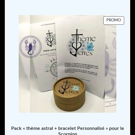
58,00 €
PRODU
PROMO
EN
PROMO
Pack « thème astral + bracelet Personnalisé » pour le
Scorpion