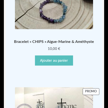
Bracelet « CHIPS » Aigue-Marine & Améthyste
10,00
€
Ajouter au panier
PRODU
PROMO
EN
PROMO