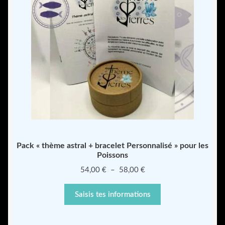
Pack « thème astral + bracelet Personnalisé » pour les
Poissons
Plage
54,00
€
–
58,00
€
de
prix :
Saisis tes informations
54,00 €
à