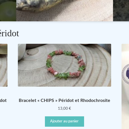
éridot
dot
Bracelet « CHIPS » Péridot et Rhodochrosite
13,00
€
Ajouter au panier