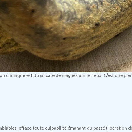
on chimique est du silicate de magnésium ferreux. C’est une pie
blables, efface toute culpabilité émanant du passé (libération d