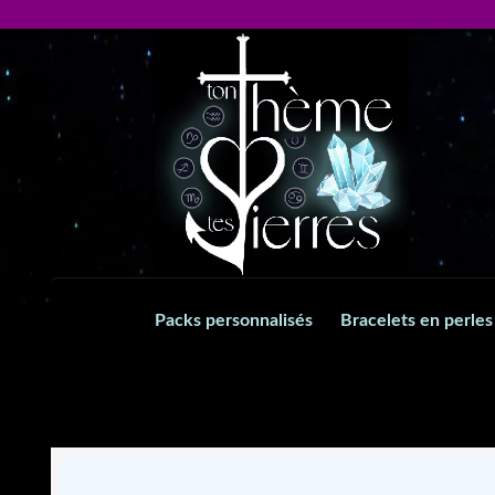
Aller
Aller
à
au
la
contenu
navigation
Packs personnalisés
Bracelets en perles