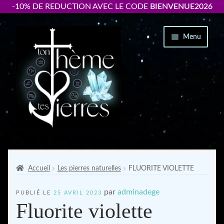
-10% DE REDUCTION AVEC LE CODE
BIENVENUE2026
Aller
Aller
Menu
à
au
la
contenu
navigation
Packs « thème +bracelet personnalisé »
Ouvrir
Bracelets par signe astrologique
Accueil
Les pierres naturelles
FLUORITE VIOLETTE
le
menu
par
adminadege
PUBLIÉ LE
25 AVRIL 2023
Accessoires
enfant
Fluorite violette
Ton thème astrologique