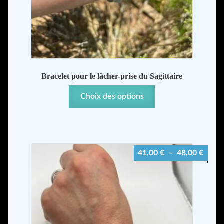
Bracelet pour le lâcher-prise du Sagittaire
Ce
Choix des options
produit
a
plusieurs
variations.
Plage
41,00
€
–
48,00
€
Les
de
options
prix :
peuvent
41,00
être
à
choisies
48,00
sur