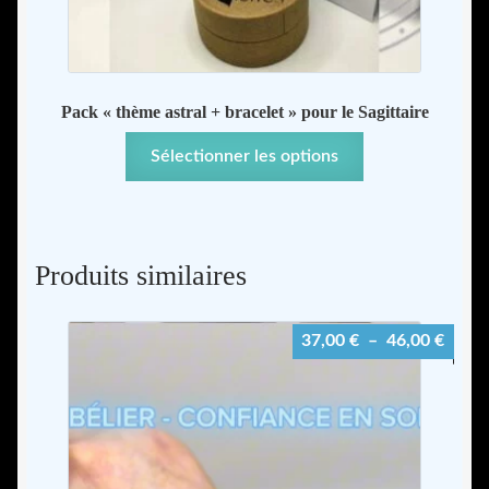
Pack « thème astral + bracelet » pour le Sagittaire
Sélectionner les options
Produits similaires
Plage
37,00
€
–
46,00
€
de
prix :
37,00
à
46,00