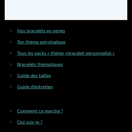
Les
options
peuvent
être
Nos bracelets en perles
choisies
Ton thème astrologique
sur
la
Tous les packs « thème +bracelet personnalisé »
page
Bracelets thématiques
du
produit
Guide des tailles
Guide d’entretien
Comment ça marche ?
Qui suis-je ?