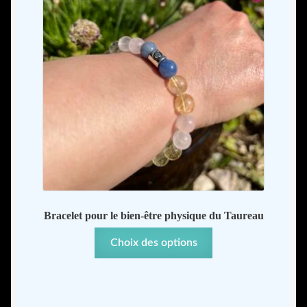
la
page
du
produit
Bracelet pour le bien-être physique du Taureau
Ce
Choix des options
produit
a
plusieurs
variations.