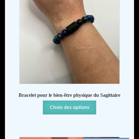
la
page
du
produit
Bracelet pour le bien-être physique du Sagittaire
Ce
Choix des options
produit
a
plusieurs
variations.