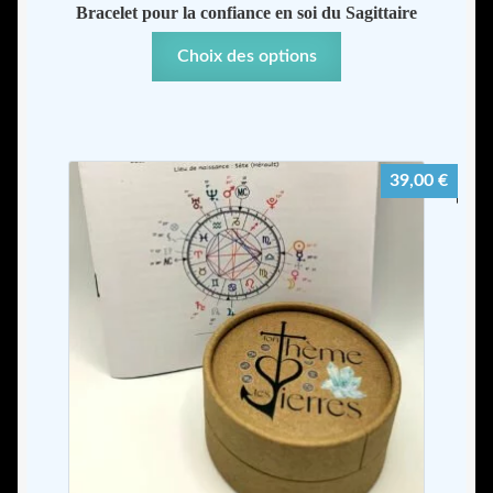
Bracelet pour la confiance en soi du Sagittaire
Ce
Choix des options
produit
a
plusieurs
variations.
39,00
€
Les
options
peuvent
être
choisies
sur
la
page
du
produit