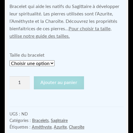
Bracelet qui aide les natifs du Sagittaire à développer
prix :
leur spiritualité. Les pierres utilisées sont l’Azurite,
38,00 €
l’Améthyste et la Charoïte. Découvrez les propriétés
bienfaitrices de ces pierres…
Pour choisir ta taille,
à
utilise notre guide des tailles.
45,00 €
Taille du bracelet
quantité
Ajouter au panier
de
Bracelet
pour
développer
UGS :
ND
la
Catégories :
Bracelets
,
Sagittaire
spiritualité
Étiquettes :
Améthyste
,
Azurite
,
Charoïte
du