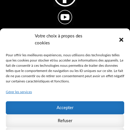
Votre choix à propos des
cookies
Ton Thème Tes Pierres
10, lotissement du Doulou
Pour offrir les meilleures expériences, nous utilisons des technologies telles
que les cookies pour stocker et/ou accéder aux informations des appareils. Le
48500 Banassac-Canilhac
fait de consentir à ces technologies nous permettra de traiter des données
France
telles que le comportement de navigation ou les ID uniques sur ce site. Le fait
de ne pas consentir ou de retirer son consentement peut avoir un effet négatif
sur certaines caractéristiques et fonctions.
Ton bracelet en pierres naturelles personnalisé en
fonction de ton thème astral
Gérer les services
Accepter
© Ton Thème Tes Pierres 2026
Refuser
Politique de confidentialité
Built with