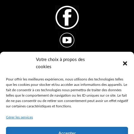
Votre choix à propos des
cookies
Ton Thème Tes Pierres
10, lotissement du Doulou
Pour offrir les meilleures expériences, nous utilisons des technologies telles
que les cookies pour stocker et/ou accéder aux informations des appareils. Le
48500 Banassac-Canilhac
fait de consentir à ces technologies nous permettra de traiter des données
France
telles que le comportement de navigation ou les ID uniques sur ce site. Le fait
de ne pas consentir ou de retirer son consentement peut avoir un effet négatif
sur certaines caractéristiques et fonctions.
Ton bracelet en pierres naturelles personnalisé en
fonction de ton thème astral
Gérer les services
Accepter