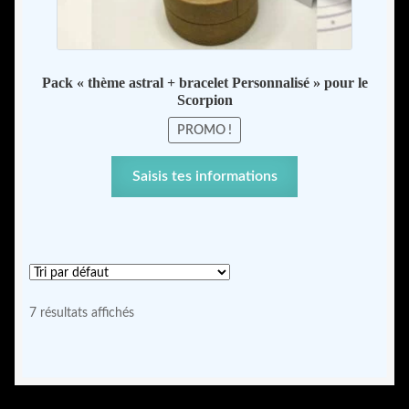
Pack « thème astral + bracelet Personnalisé » pour le
Scorpion
PROMO !
Ce
Saisis tes informations
produit
a
plusieurs
variations.
Les
options
7 résultats affichés
peuvent
être
choisies
sur