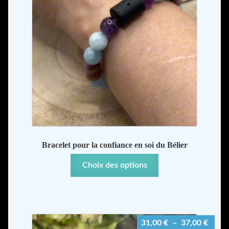
Bracelet pour la confiance en soi du Bélier
Ce
Choix des options
produit
a
plusieurs
variations.
Plage
31,00
€
–
37,00
€
Les