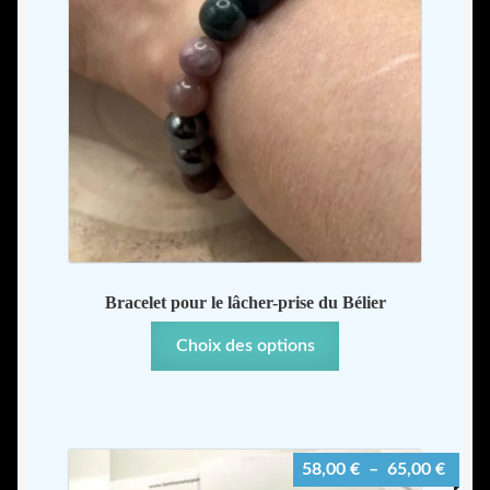
Bracelet pour le lâcher-prise du Bélier
Ce
Choix des options
produit
a
plusieurs
variations.
Plage
58,00
€
–
65,00
€
Les