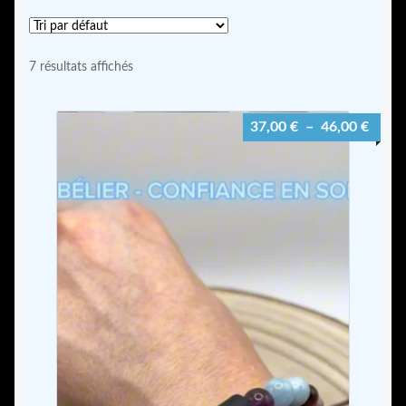
Les pierres naturelles
7 résultats affichés
Comment ça marche ?
Plage
37,00
€
–
46,00
€
Guide d’entretien de ton bracelet
de
prix :
Guide des tailles
37,00
à
Contact
46,00
Mon compte