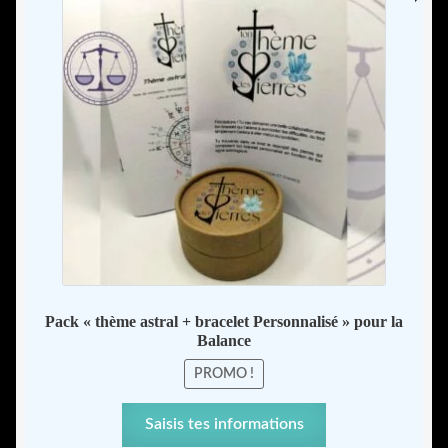
de
options
prix :
peuvent
58,00
être
à
choisies
65,00
sur
la
page
du
produit
Pack « thème astral + bracelet Personnalisé » pour la
Balance
PROMO !
Ce
Saisis tes informations
produit