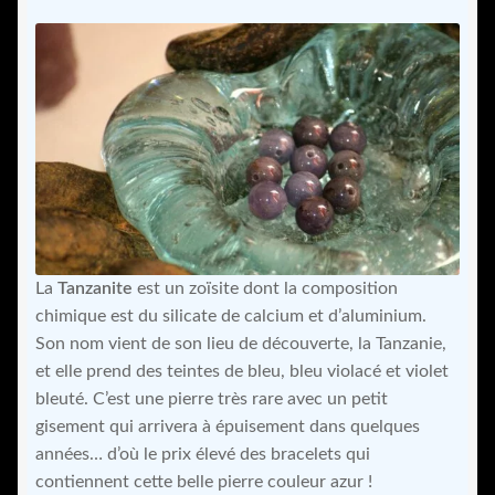
Les pierres naturelles
Comment ça marche ?
Guide d’entretien de ton bracelet
Guide des tailles
Contact
La
Tanzanite
est un zoïsite dont la composition
chimique est du silicate de calcium et d’aluminium.
Son nom vient de son lieu de découverte, la Tanzanie,
Mon compte
et elle prend des teintes de bleu, bleu violacé et violet
bleuté. C’est une pierre très rare avec un petit
gisement qui arrivera à épuisement dans quelques
années… d’où le prix élevé des bracelets qui
contiennent cette belle pierre couleur azur !