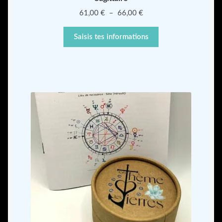
Plage
61,00
€
–
66,00
€
de
prix :
Saisis tes informations
61,00 €
à
66,00 €