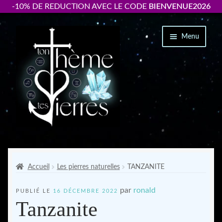
-10% DE REDUCTION AVEC LE CODE
BIENVENUE2026
Aller
Aller
Menu
à
au
la
contenu
navigation
Packs « thème +bracelet personnalisé »
Ouvrir
Bracelets par signe astrologique
Accueil
Les pierres naturelles
TANZANITE
le
menu
par
ronald
PUBLIÉ LE
16 DÉCEMBRE 2022
Accessoires
enfant
Tanzanite
Ton thème astrologique