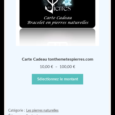
Carte Cadeau tonthemetespierres.com
Plage
10,00
€
–
100,00
€
de
prix :
Sélectionnez le montant
10,00 €
à
100,00 €
Catégorie :
Les pierres naturelles