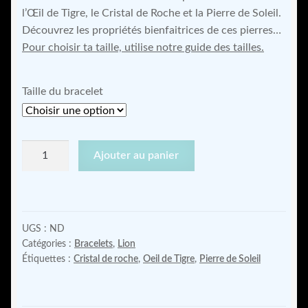
30,00 €
l’Œil de Tigre, le Cristal de Roche et la Pierre de Soleil.
Découvrez les propriétés bienfaitrices de ces pierres…
à
Pour choisir ta taille, utilise notre guide des tailles.
34,00 €
Taille du bracelet
quantité
Ajouter au panier
de
Bracelet
pour
la
UGS :
ND
confiance
Catégories :
Bracelets
,
Lion
en
Étiquettes :
Cristal de roche
,
Oeil de Tigre
,
Pierre de Soleil
soi
du
Lion