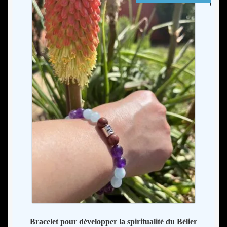
de
options
prix :
peuvent
34,00
être
à
choisies
39,00
sur
la
page
du
produit
Bracelet pour développer la spiritualité du Bélier