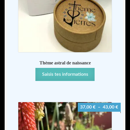
sur
la
page
du
produit
Thème astral de naissance
Saisis tes informations
Plage
37,00
€
–
43,00
€
de
prix :
37,00