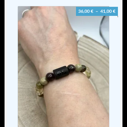
Plage
36,00
€
–
41,00
€
de
prix :
36,00
à
41,00