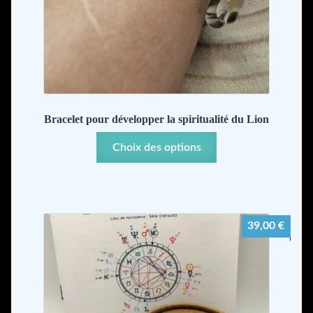
Bracelet pour développer la spiritualité du Lion
Ce
Choix des options
produit
a
plusieurs
variations.
39,00
€
Les
options
peuvent
être
choisies