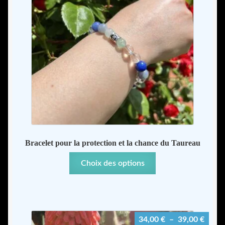
page
du
produit
Bracelet pour la protection et la chance du Taureau
Ce
Choix des options
produit
a
plusieurs
variations.
Plage
34,00
€
–
39,00
€
Les