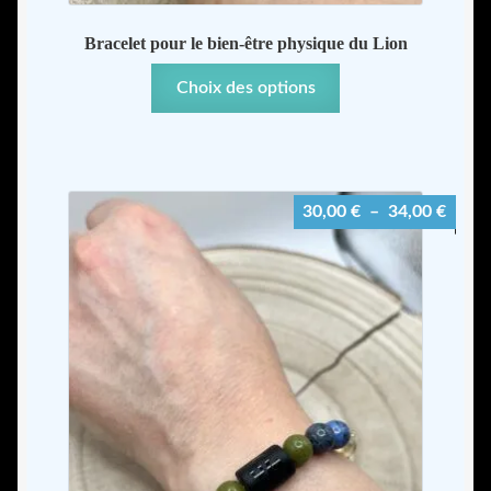
Bracelet pour le bien-être physique du Lion
Ce
Choix des options
produit
a
plusieurs
variations.
Plage
30,00
€
–
34,00
€
Les
de
options
prix :
peuvent
30,00
être
à
choisies
34,00
sur
la
page
du
produit