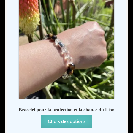
à
43,00
Bracelet pour la protection et la chance du Lion
Ce
Choix des options
produit