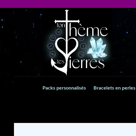
Aller
Aller
à
au
la
contenu
navigation
Packs personnalisés
Bracelets en perles