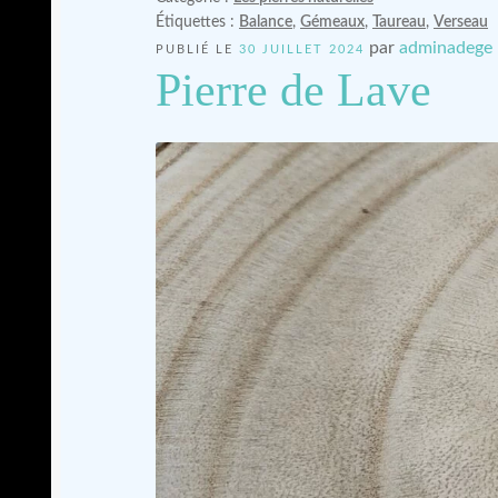
Étiquettes :
Balance
,
Gémeaux
,
Taureau
,
Verseau
par
adminadege
PUBLIÉ LE
30 JUILLET 2024
Pierre de Lave