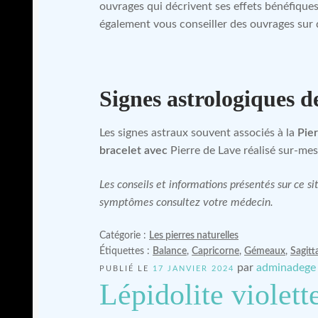
ouvrages qui décrivent ses effets bénéfiques
également vous conseiller des ouvrages sur
Signes astrologiques d
Les signes astraux souvent associés à la
Pie
bracelet avec
Pierre de Lave réalisé sur-mes
Les conseils et informations présentés sur ce 
symptômes consultez votre médecin.
Catégorie :
Les pierres naturelles
Étiquettes :
Balance
,
Capricorne
,
Gémeaux
,
Sagitt
par
adminadege
PUBLIÉ LE
17 JANVIER 2024
Lépidolite violett