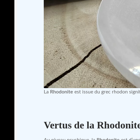
La
Rhodonite
est issue du grec rhodon signi
Vertus de la Rhodonit
Au niveau psychique, la
Rhodonite
est d’une