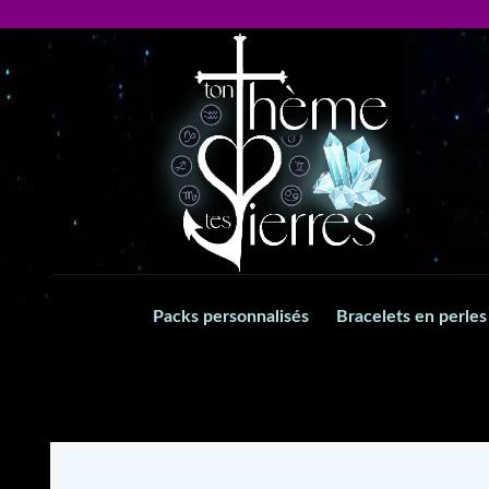
Aller
Aller
à
au
la
contenu
navigation
Packs personnalisés
Bracelets en perles