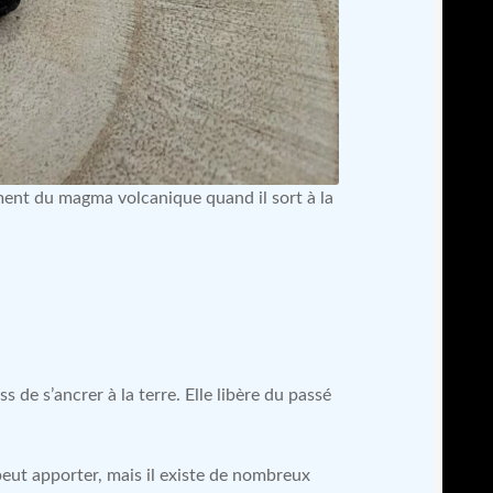
ment du magma volcanique quand il sort à la
s de s’ancrer à la terre. Elle libère du passé
peut apporter, mais il existe de nombreux