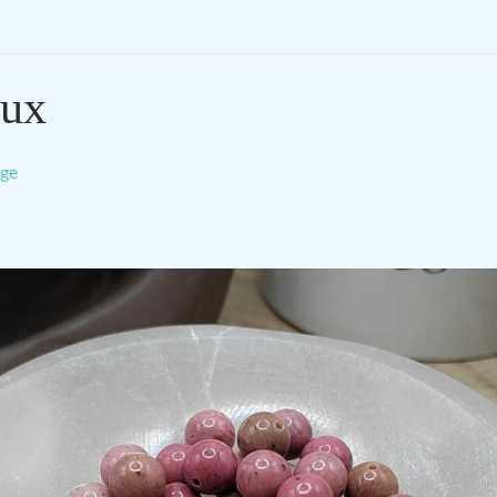
ux
ge