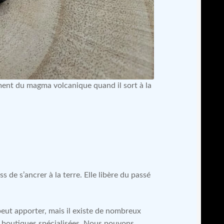
ment du magma volcanique quand il sort à la
s de s’ancrer à la terre. Elle libère du passé
peut apporter, mais il existe de nombreux
es boutiques spécialisées. Nous pouvons