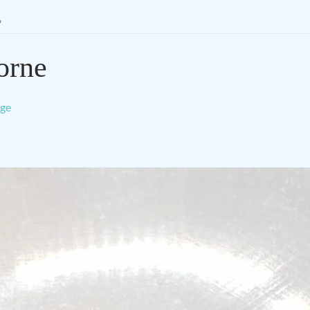
”
orne
ge