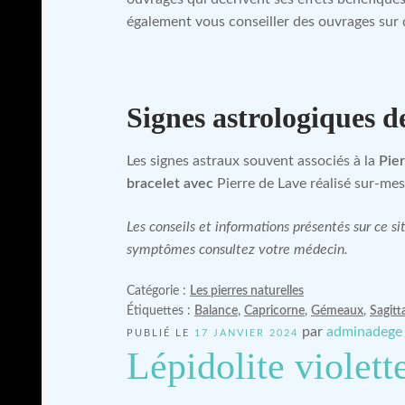
également vous conseiller des ouvrages sur
Signes astrologiques d
Les signes astraux souvent associés à la
Pie
bracelet avec
Pierre de Lave réalisé sur-mes
Les conseils et informations présentés sur ce 
symptômes consultez votre médecin.
Catégorie :
Les pierres naturelles
Étiquettes :
Balance
,
Capricorne
,
Gémeaux
,
Sagitt
par
adminadege
PUBLIÉ LE
17 JANVIER 2024
Lépidolite violett