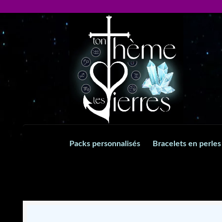
Aller
Aller
à
au
la
contenu
navigation
Packs personnalisés
Bracelets en perles